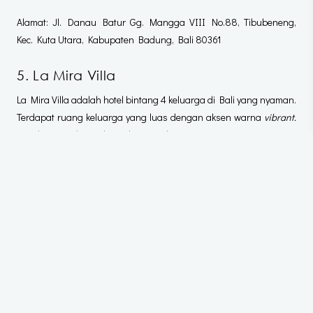
Alamat: Jl. Danau Batur Gg. Mangga VIII No.88, Tibubeneng,
Kec. Kuta Utara, Kabupaten Badung, Bali 80361
5. La Mira Villa
La Mira Villa adalah hotel bintang 4 keluarga di Bali yang nyaman.
Terdapat ruang keluarga yang luas dengan aksen warna
vibrant.
Aspek ini membuat akomodasi tersebut terasa nyaman.
Bahkan, terdapat TV yang dapat mengakses Netflix dan YouTube,
sehingga Anda bisa menonton bersama. Momen ini membuat
momen berlibur di Bali terasa jauh lebih mengesankan.
Sebagai rekomendasi akomodasi liburan keluarga di Bali, La Mira
Villa menawarkan harga yang cukup terjangkau. Anda harus
mempersiapkan anggaran sebesar Rp 1.319.000–1.990.000 untuk
satu malam.