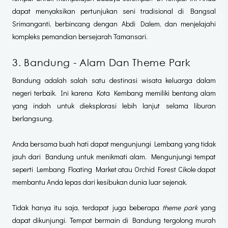
dapat menyaksikan pertunjukan seni tradisional di Bangsal
Srimanganti, berbincang dengan Abdi Dalem, dan menjelajahi
kompleks pemandian bersejarah Tamansari.
3. Bandung - Alam Dan Theme Park
Bandung adalah salah satu destinasi wisata keluarga dalam
negeri terbaik. Ini karena Kota Kembang memiliki bentang alam
yang indah untuk dieksplorasi lebih lanjut selama liburan
berlangsung.
Anda bersama buah hati dapat mengunjungi Lembang yang tidak
jauh dari Bandung untuk menikmati alam. Mengunjungi tempat
seperti Lembang Floating Market atau Orchid Forest Cikole dapat
membantu Anda lepas dari kesibukan dunia luar sejenak.
Tidak hanya itu saja, terdapat juga beberapa
theme park
yang
dapat dikunjungi. Tempat bermain di Bandung tergolong murah