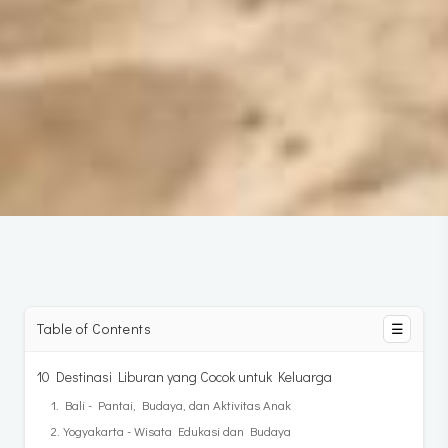
Table of Contents
☰
10 Destinasi Liburan yang Cocok untuk Keluarga
1. Bali - Pantai, Budaya, dan Aktivitas Anak
2. Yogyakarta - Wisata Edukasi dan Budaya